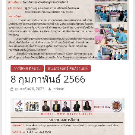
ภาค
ตะวัน
ออก
เฉียง
เหนือ
การนิเทศ ติดตาม
ศน.อรรคฤทธิ์ คัมภิรานนท์
8 กุมภาพันธ์ 2566
หน้า
กุมภาพันธ์ 8, 2023
admin
แรก
เว็บไซต์
สำนักงาน
คณะ
กรรมการ
การ