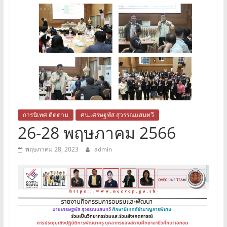
ภาค
ตะวัน
ออก
เฉียง
เหนือ
การนิเทศ ติดตาม
ศน.เศรษฐพัส สุวรรณแสนทวี
26-28 พฤษภาคม 2566
หน้า
พฤษภาคม 28, 2023
admin
แรก
เว็บไซต์
สำนักงาน
คณะ
กรรมการ
การ