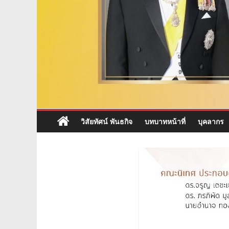
ภาค
ตะวัน
ออก
เฉียง
เหนือ
วิสัยทัศน์ พันธกิจ
บทบาทหน้าที่
บุคลากร
หน้า
แรก
เว็บไซต์
สำนักงาน
คณะ
กรรมการ
การ
อาชีวศึกษา