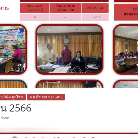
ภรภิพัด มูลไชย
ศน.อำนาจ ทองแสน
ยน 2566
admin