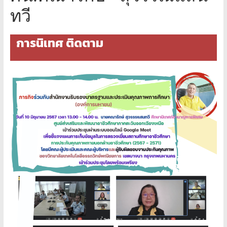
ภาค
ทวี
ตะวัน
การนิเทศ ติดตาม
ออก
เฉียง
เหนือ
หน้า
แรก
เว็บไซต์
สำนักงาน
คณะ
กรรมการ
การ