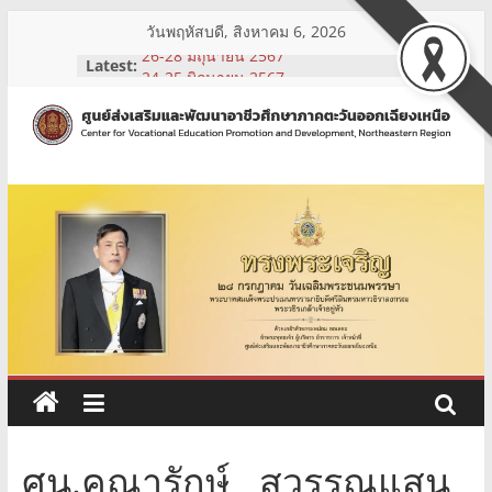
Skip
วันพฤหัสบดี, สิงหาคม 6, 2026
to
Latest:
26-28 มิถุนายน 2567
content
24-25 มิถุนายน 2567
รับสมัครบุคคลเพื่อคัดเลือกเป็นเจ้าหน้าที่
จ้างเหมาบริการ
ศูนย์
3-5 กรกฎาคม 2567
1-2 กรกฎาคม 2567
ส่ง
เสริม
และ
พัฒนา
อาชีวศึกษา
ศน.คณารักษ์ สุวรรณแสน